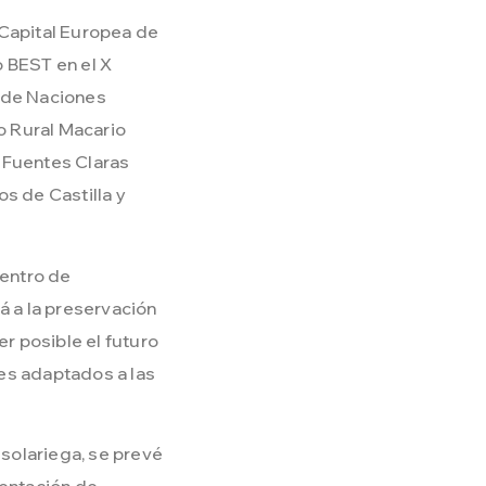
 Capital Europea de
io BEST en el X
 de Naciones
lo Rural Macario
 Fuentes Claras
s de Castilla y
entro de
á a la preservación
er posible el futuro
es adaptados a las
solariega, se prevé
mentación de