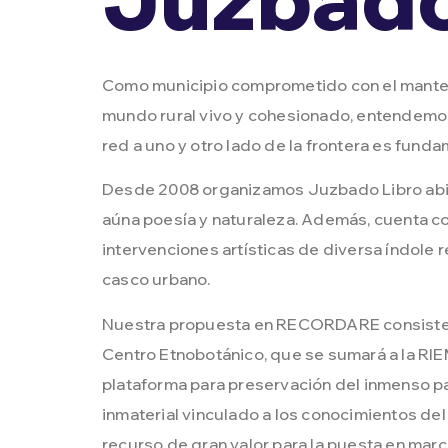
Como municipio comprometido con el mante
mundo rural vivo y cohesionado, entendemos
red a uno y otro lado de la frontera es funda
Desde 2008 organizamos Juzbado Libro abi
aúna poesía y naturaleza. Además, cuenta co
intervenciones artísticas de diversa índole r
casco urbano.
Nuestra propuesta en RECORDARE consiste e
Centro Etnobotánico, que se sumará a la RIE
plataforma para preservación del inmenso pa
inmaterial vinculado a los conocimientos del
recurso de gran valor para la puesta en mar