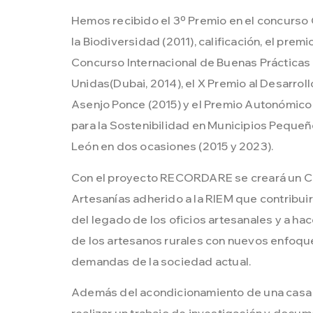
Hemos recibido el 3º Premio en el concurso
la Biodiversidad (2011), calificación, el prem
Concurso Internacional de Buenas Prácticas
Unidas(Dubai, 2014), el X Premio al Desarrol
Asenjo Ponce (2015) y el Premio Autonómico
para la Sostenibilidad en Municipios Pequeño
León en dos ocasiones (2015 y 2023).
Con el proyecto RECORDARE se creará un C
Artesanías adherido a la RIEM que contribuir
del legado de los oficios artesanales y a hac
de los artesanos rurales con nuevos enfoqu
demandas de la sociedad actual.
Además del acondicionamiento de una casa 
realizar un trabajo de investigación y docu