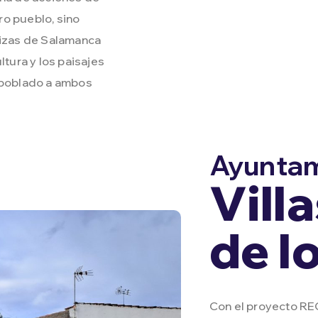
o pueblo, sino
rizas de Salamanca
ltura y los paisajes
espoblado a ambos
Ayuntam
Vill
de l
Con el proyecto R