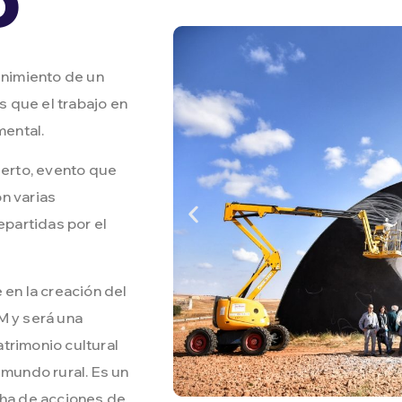
nimiento de un
 que el trabajo en
mental.
erto, evento que
n varias
epartidas por el
n la creación del
M y será una
trimonio cultural
 mundo rural. Es un
cha de acciones de