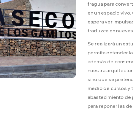
fragua para convert
en un espacio vivo.
espera ver impulsad
traduzca en nuevas
Se realizará un es
permita entender la 
además de conserva
nuestra arquitectur
sino que se pretend
medio de cursos y ta
abastecimiento de 
para reponer las de